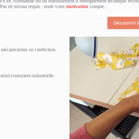
Fil en Normandie est un établissement d’enseignement technique reconn
Pas de niveau requis : seule votre
motivation
compte.
Découvrir 
 mécanicienne en confection.
riel-couturiere-industrielle