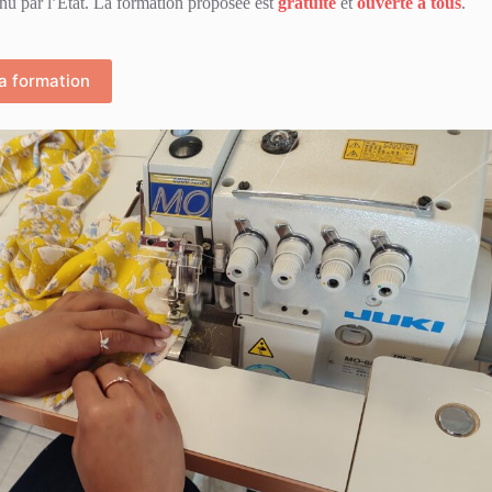
u par l’Etat. La formation proposée est
gratuite
et
ouverte à tous
.
la formation